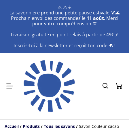
⚠️ ⚠️⚠️
La savonnière prend une petite pause estivale 🍹🌊
Prochain envoi des commandes ́le
11 août
. Merci
pour votre compréhension 💙
Livraison gratuite en point relais à partir de 49€ ⚡️
Inscris-toi à la newsletter et reçoit ton code 🎁 !
Accueil
/
Produits
/
Tous les savons
/
Savon Couleur cacao