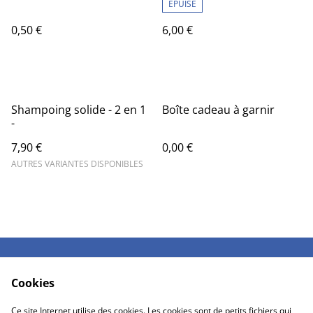
ÉPUISÉ
0,50 €
6,00 €
Shampoing solide - 2 en 1
Boîte cadeau à garnir
-
7,90 €
0,00 €
AUTRES VARIANTES DISPONIBLES
Me contacter
Mentions légales &
Cookies
CGV
Politique de
Cookies 🍪 politique
Ce site Internet utilise des cookies. Les cookies sont de petits fichiers qui