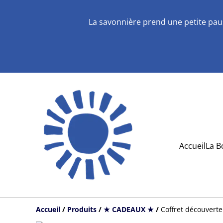
La savonnière prend une petite pau
Accueil
La B
Accueil
/
Produits
/
★ CADEAUX ★
/
Coffret découverte