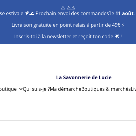
⚠️ ⚠️⚠️
se estivale 🍹🌊 Prochain envoi des commandes ́le
11 août
.
Livraison gratuite en point relais à partir de 49€ ⚡️
Inscris-toi à la newsletter et reçoit ton code 🎁 !
La Savonnerie de Lucie
outique
Qui suis-je ?
Ma démarche
Boutiques & marchés
Li